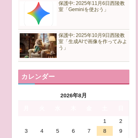
保護中: 2025年11月6日西陵教
室「Geminiを使おう」
保護中: 2025年10月9日西陵教
室「生成AIで画像を作ってみよ
う」
カレンダー
2026年8月
月
火
水
木
金
土
日
1
2
3
4
5
6
7
8
9